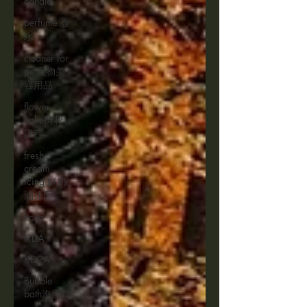
candle
perfume 香
水
cleaner for
pet寵物美
容用品
flower
cake擠花
課程
fresh
cream
icing 鮮奶
油抹面
kcca
IRDA
KDCA
Bubble
bath泡澡錠