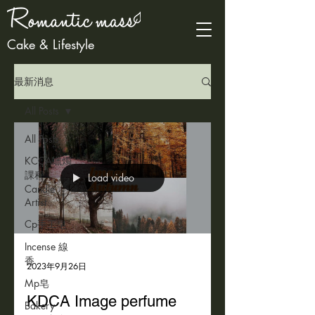
Cake & Lifestyle
最新消息
All Posts
All Posts
KCCA蠟燭
課程
Load video
Candle
Artist
Cp手工皂
Incense 線
香
2023年9月26日
Mp皂
KDCA Image perfume
Bakery