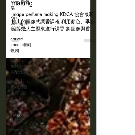
soap 麵包
making
皂
Image perfume making KDCA 協會最新
Rice
推出的圖像式調香課程 利用顏色、季節
baking 米
等等幾大主題來進行調香 將圖像與香味
烘焙
進行連結 調製出獨一無二的香味 課程
carved
詳情快私訊詢問吧！ #kdca
candle雕刻
#kdca_taiwan #imageperfumedesign...
蠟燭
weakly
acidicsoap
弱酸性皂
Alchol ink,
酒精水墨
畫
play the
color for
candle,調
色蠟燭
Eben