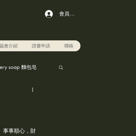
會員登入
協會介紹
證書申請
聯絡
kery soap 麵包皂
chol ink,酒精水墨畫
r pet寵物美容用品
、事事順心，財