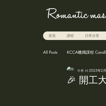
首頁
課程
日常分享
All Posts
KCCA蠟燭課程 Candle 
수유 서
2025年2
Rice baking 米烘焙
carv
🎉 開工大
play the color for candle,