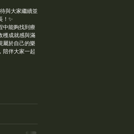
Bubble bath泡澡錠
期待與大家繼續並
長！✨
程中能夠找到療
收穫成就感與滿
現屬於自己的樂
，陪伴大家一起