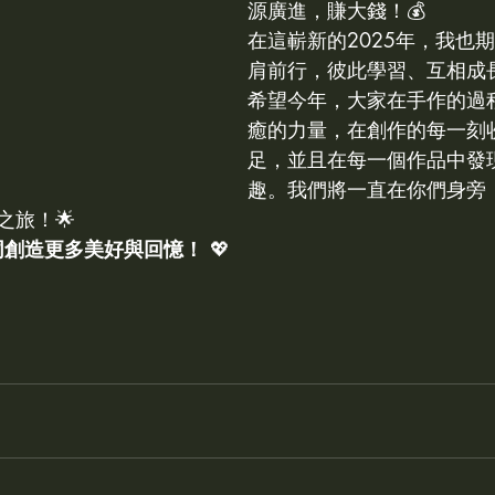
源廣進，賺大錢！💰
sh cream icing 鮮奶油抹面
kcca
IRDA
KDCA
在這嶄新的2025年，我也
肩前行，彼此學習、互相成
希望今年，大家在手作的過
皂
KDCA NEWS
癒的力量，在創作的每一刻
足，並且在每一個作品中發
趣。我們將一直在你們身旁
之旅！🌟
共同創造更多美好與回憶！
 💖