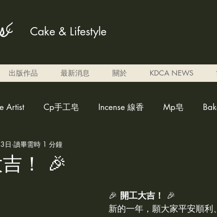
Cake & Lifestyle
出版作品
最新消息
關於
KDCA NEWS
Artist
Cp手工皂
Incense 線香
Mp皂
Ba
月3日
讀畢需時 1 分鐘
ed candle雕刻蠟燭
weakly acidicsoap 弱酸性皂
Al
吉！ 🎉
調色蠟燭
Eben candle
perfume 香水
cleaner fo
🎉 
開工大吉！
 🎉
新的一年，願大家平安順利