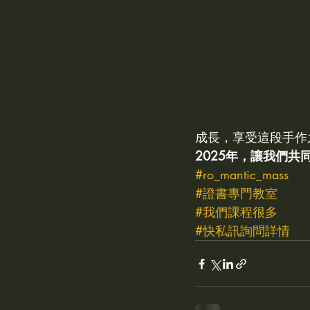
flower cake擠花課程
fre
Candle 蠟燭
Soap 手工
成長，享受這段手作
2025年，讓我們
#ro_mantic_mass
#證書專門教室
#我們課程很多
#快私訊詢問詳情