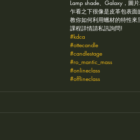
Lamp shade、Galaxy，圖片為
sh cream icing 鮮奶油抹面
kcca
IRDA
KDCA
乍看之下很像是皮革包表面
教你如何利用蠟材的特性來
課程詳情請私訊詢問!
皂
KDCA NEWS
#kdca
#ottecandle
#candlestage
#ro_mantic_mass
#onlineclass
#offlineclass