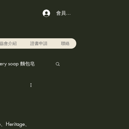
會員登入
協會介紹
證書申請
聯絡
kery soap 麵包皂
chol ink,酒精水墨畫
r pet寵物美容用品
、Heritage、