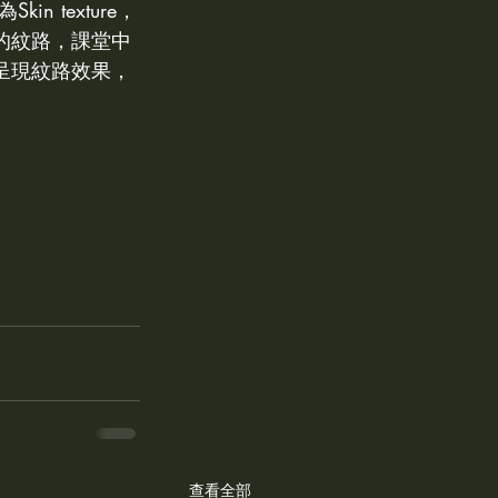
Skin texture，
Bubble bath泡澡錠
的紋路，課堂中
呈現紋路效果，
查看全部