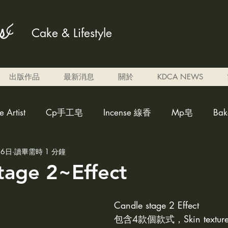
Cake & Lifestyle
出版作品
最新消息
關於
KDCA NEWS
Artist
Cp手工皂
Incense 線香
Mp皂
Ba
月6日
讀畢需時 1 分鐘
ed candle雕刻蠟燭
weakly acidicsoap 弱酸性皂
Al
tage 2~Effect
調色蠟燭
Eben candle
perfume 香水
cleaner fo
Candle stage 2 Effect
包含4款個款式，Skin texture