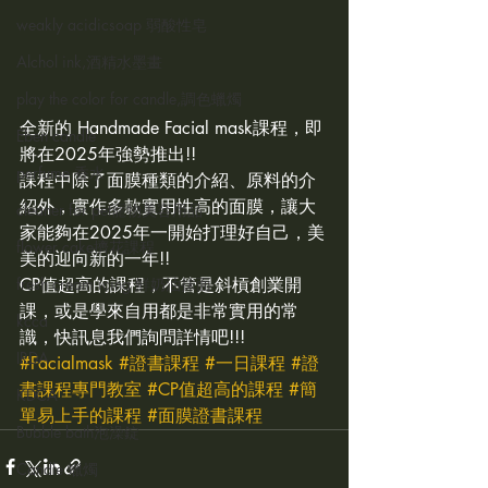
weakly acidicsoap 弱酸性皂
Alchol ink,酒精水墨畫
play the color for candle,調色蠟燭
全新的 Handmade Facial mask課程，即
Eben candle
將在2025年強勢推出!!
perfume 香水
課程中除了面膜種類的介紹、原料的介
紹外，實作多款實用性高的面膜，讓大
cleaner for pet寵物美容用品
家能夠在2025年一開始打理好自己，美
flower cake擠花課程
美的迎向新的一年!!
fresh cream icing 鮮奶油抹面
CP值超高的課程，不管是斜槓創業開
課，或是學來自用都是非常實用的常
kcca
識，快訊息我們詢問詳情吧!!!
IRDA
#Facialmask
#證書課程
#一日課程
#證
書課程專門教室
#CP值超高的課程
#簡
KDCA
單易上手的課程
#面膜證書課程
Bubble bath泡澡錠
Candle 蠟燭