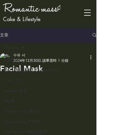
Cake & Lifestyle
文章
All Posts
수유 서
All Posts
2024年12月30日
讀畢需時 1 分鐘
Facial Mask
KCCA蠟燭課程 Candle Artist
Cp手工皂
Incense 線香
Mp皂
Bakery soap 麵包皂
Rice baking 米烘焙
carved candle雕刻蠟燭