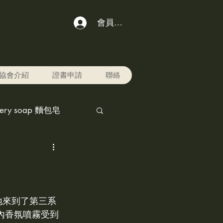
會員登入
協會介紹
證書申請
聯絡
kery soap 麵包皂
chol ink,酒精水墨畫
r pet寵物美容用品
地來到了第三系
內香氛噴霧受到