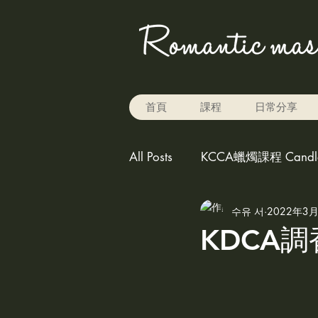
首頁
課程
日常分享
All Posts
KCCA蠟燭課程 Candle 
수유 서
2022年3
Rice baking 米烘焙
carv
KDCA調
play the color for candle,