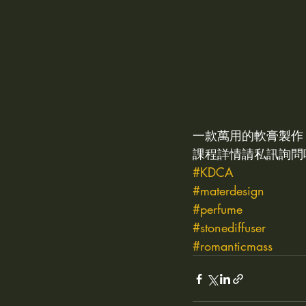
flower cake擠花課程
fre
Candle 蠟燭
Soap 手工
一款萬用的軟膏製作
課程詳情請私訊詢問
#KDCA
#materdesign
#perfume
#stonediffuser
#romanticmass