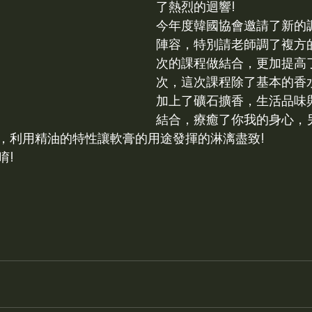
了熱烈的迴響!
sh cream icing 鮮奶油抹面
kcca
IRDA
KDCA
今年度韓國協會邀請了新的
陣容，特別請老師調了複方
次的課程做結合，更加提高
皂
KDCA NEWS
次，這次課程除了基本的香
加上了礦石擴香，生活品味
結合，療癒了你我的身心，
，利用精油的特性讓軟膏的用途發揮的淋漓盡致!
唷!