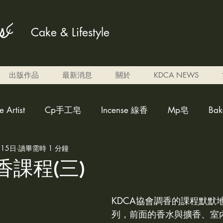
Cake & Lifestyle
出版作品
最新消息
關於
KDCA NEWS
Artist
Cp手工皂
Incense 線香
Mp皂
Ba
月15日
讀畢需時 1 分鐘
ed candle雕刻蠟燭
weakly acidicsoap 弱酸性皂
Al
香課程(三)
調色蠟燭
Eben candle
perfume 香水
cleaner fo
KDCA協會調香的課程默默
列，前面的香水與擴香、室