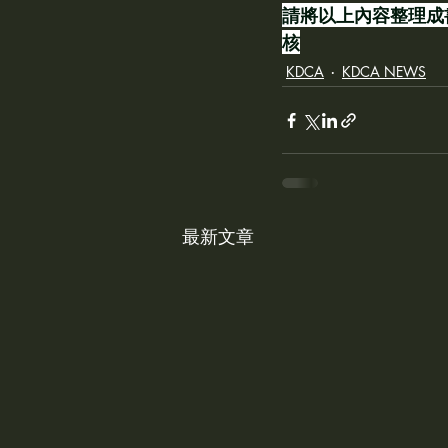
請將以上內容整理成書面
核
KDCA
KDCA NEWS
最新文章