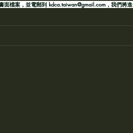
檔案，並電郵到 kdca.taiwan@gmail.com，我們