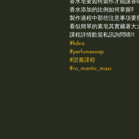
香水皂要如何製作才能讓香
sh cream icing 鮮奶油抹面
kcca
IRDA
KDCA
香水添加的比例如何掌握?
製作過程中那些注意事項要
看似簡單的素皂其實藏著大
皂
KDCA NEWS
課程詳情歡迎私訊詢問唷!!
#kdca
#perfumesoap
#證書課程
#ro_mantic_mass