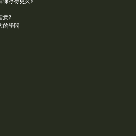
味保存得更久?
Bubble bath泡澡錠
留意?
大的學問