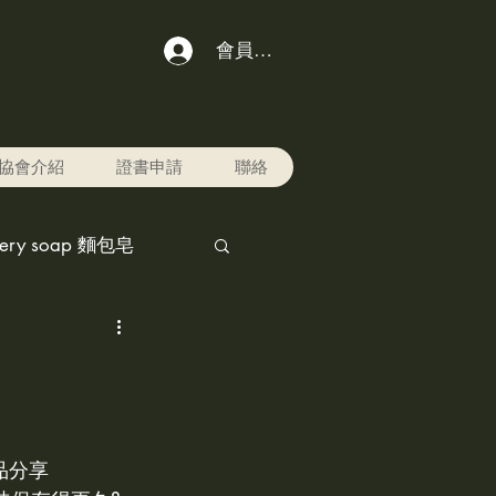
會員登入
協會介紹
證書申請
聯絡
kery soap 麵包皂
chol ink,酒精水墨畫
r pet寵物美容用品
作品分享