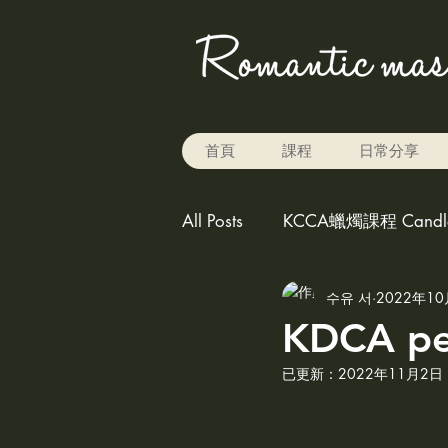
首頁
課程
日常分享
All Posts
KCCA蠟燭課程 Candle 
수유 서
2022年1
Rice baking 米烘焙
carv
KDCA pe
已更新：
2022年11月2日
play the color for candle,