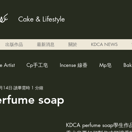
Cake & Lifestyle
出版作品
最新消息
關於
KDCA NEWS
Artist
Cp手工皂
Incense 線香
Mp皂
Ba
0月14日
讀畢需時 1 分鐘
ed candle雕刻蠟燭
weakly acidicsoap 弱酸性皂
Al
rfume soap
調色蠟燭
Eben candle
perfume 香水
cleaner fo
KDCA perfume soap學生