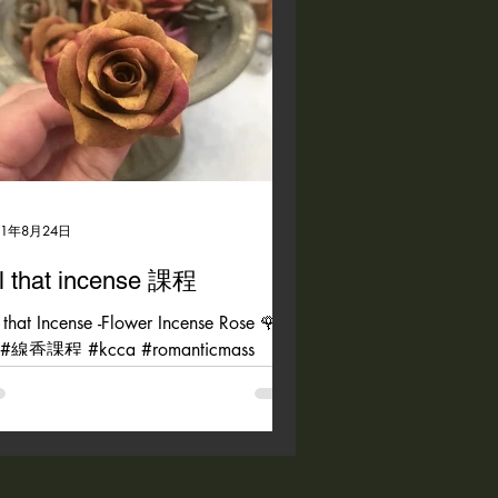
21年8月24日
l that incense 課程
 that Incense -Flower Incense Rose 🌹🌹
 #線香課程 #kcca #romanticmass