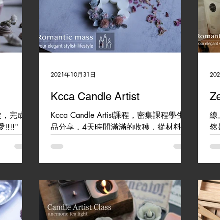
2021年10月31日
20
Kcca Candle Artist
Z
錠，完成的
Kcca Candle Artist課程，密集課程學生作
線
!!"
品分享，4天時間滿滿的收穫，從材料介
然
列其中的一
紹到蠟燭主體製做、設計，不僅僅是課本
了
ca
上的學習，還有實做的經驗分享，同學本
送
 #泡澡錠 #桃
身也是多才多藝，每一個作品都好美麗~
能
#kcca #candleartist #romanticmass...
學
外
班