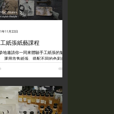
21年11月22日
手工紙張紙藝課程
摯地邀請你一同來體驗手工紙張的魅
。 運用市售紙張、搭配不同的色彩或
氛，即能製作出富有質感及特色的成
。 透過每份富含巧思及心意，不論是
作書信用紙、或是當成擴香紙箴，都能
現出個人獨有的特色 #papermaking
ttecandle #romanticmass