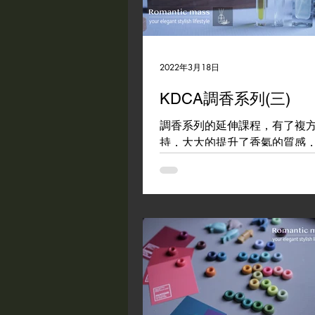
flower cake擠花課程
fre
Candle 蠟燭
Soap 手工
2022年3月18日
KDCA調香系列(三)
調香系列的延伸課程，有了複
持，大大的提升了香氣的質感
來體會香氣療癒身心放鬆的感覺
情請私訊詢問! #KDCA #prefu
精油 #滾珠香水 #萬用軟膏
#romanticmass