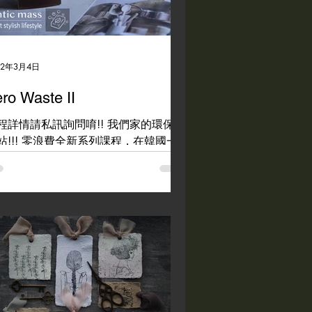
Bubble bath泡澡錠
22年3月4日
ro Waste II
程詳情請私訊詢問唷!! 我們家的環保補
站!!! 零浪費全新系列課程，在韓國一
出就受到熱烈的回響，有適合全家一起
用的乳液、化妝水，還有純天然的頭髮
護系列，以及洗淨效果好的洗衣精，保
衣物的衣物纖維柔軟精，還有可以把碗
得亮晶晶的洗碗精，一次把家裡的基本
用品帶回家!...