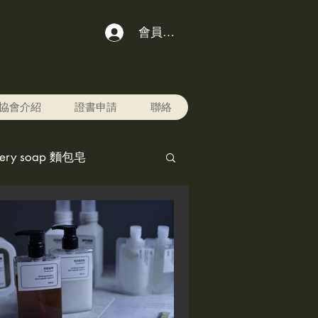
會員登入
協會介紹
證書申請
聯絡
kery soap 麵包皂
chol ink,酒精水墨畫
r pet寵物美容用品