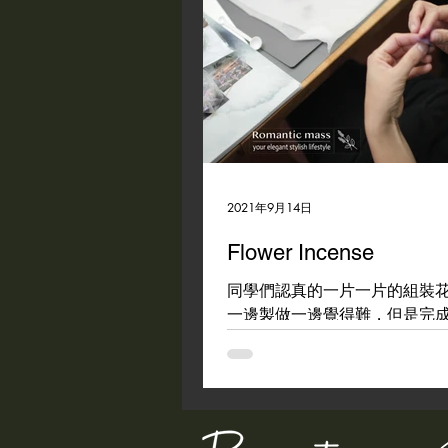
2021年9月14日
Flower Incense
同學們認真的一片一片的組裝
一邊製做一邊覺得難，但是完
非常的有成就感~ 很多詢問課
會問玫瑰花難不難?第一次製作
一定的難度，但製作上真的就
一次的練習慢慢的進步，玫瑰
盛開的一天唷~ #kcca #flowerinc