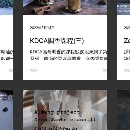
sh cream icing 鮮奶油抹面
kcca
IRDA
KDCA
皂
KDCA NEWS
2022年3月15日
20
KDCA調香課程(三)
Ze
方精油的加
KDCA協會調香的課程默默地來到了第三
課
，歡迎一起
系列，前面的香水與擴香、室內香氛噴霧
給
~ 課程詳
受到了熱烈的迴響! 今年度韓國協會邀請
推
me #天然
了新的調香師加入協會陣容，特別請老師
使
調了複方的精油來與這一次的課程做結
洗
合，更加提高了產品香味的層次，這次課
護
程除了基本的香水製作之外，更加上了礦
洗
石擴香，生活品味與美...
日