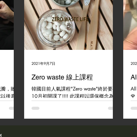
2021年9月7日
20
Zero waste 線上課程
Al
花瓣，雖然
韓國目前人氣課程"Zero waste"終於要在
All
成以後真的
10月初開課了!!!! 此課程以環保概念為出
🌹
程的同學都
發點而設計，為了減少包裝垃圾，特別設
當然會有
計了方便使用的固體牙膏，課程詳情請私
是透過一次
訊詢問唷~~ #zerowaste #kdca
花也有美麗
#materdesign #romanticmass
ense...