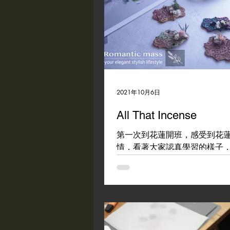
2021年10月6日
All That Incense
第一次到花蓮開班，感受到花
情，看著大家認真學習的樣子
動~~ Incense課程中的品項
點變化，讓作品更加升級了!! 
家共度了兩天的時間，真是咻~
就下課了，帶著依依不捨的心
定好下一次再見唷~~...