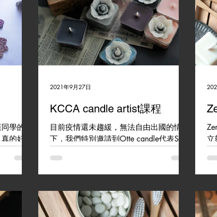
2021年9月27日
20
KCCA candle artist課程
Z
蓮同學的熱
目前疫情還未趨緩，無法自由出國的情況
Z
，真的好感
下，我們特別邀請到Otte candle代表Sara
立
，稍微的一點
老師開設candle artist線上課程囉!!! 讓大
藝
愉快的和大
家在疫情嚴峻的當下，也可以在家安心學
再
~~的一下
習，預計11月初開班，詳情請私訊詢問
膏
情，我們約
唷!! #kcca #ottecandle...
次
潮
單