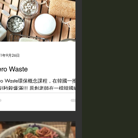
21年9月26日
ero Waste
ero Waste環保概念課程，在韓國一推出
刻秒殺爆滿!!! 原創老師在一檔韓國綜
節目，看到了節目中提供一系列的回收
利用的物品給客人使用，其中"固體牙
"更是特別，於是發想了這個課程，這
特別邀請到課程原創授課，依照台灣的
濕氣候調整配方比例，作品零失敗，簡
就可以...