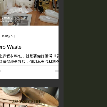
21年10月6日
ero Waste
上課程材料包，就是要備好備滿!!! 雖
是環保概念課程，但因為要包材料包用
很多的包材，ㅠㅠ 另外模型也是送好
滿，認真的準備只希望上課的同學們都
夠收穫滿滿!這一堂課程，有報名的同
真的賺到了~~除了基本材料以外，另
附贈多款模型，讓大家之後不管是要開
或是要練習，都能...