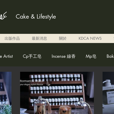
Cake & Lifestyle
出版作品
最新消息
關於
KDCA NEWS
Artist
Cp手工皂
Incense 線香
Mp皂
Ba
ed candle雕刻蠟燭
weakly acidicsoap 弱酸性皂
Al
調色蠟燭
Eben candle
perfume 香水
cleaner fo