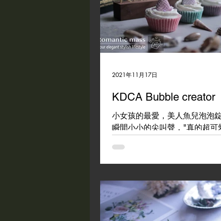
2021年11月17日
KDCA Bubble creator
小女孩的最愛，美人魚兒泡泡
瞬間小小的尖叫聲，"真的超可愛!!
Bubble creator 泡泡浴球系
款!!課程詳情請私訊詢問唷~ #kd
#bubblecreator #bubblebar
園教室 #romanticmass