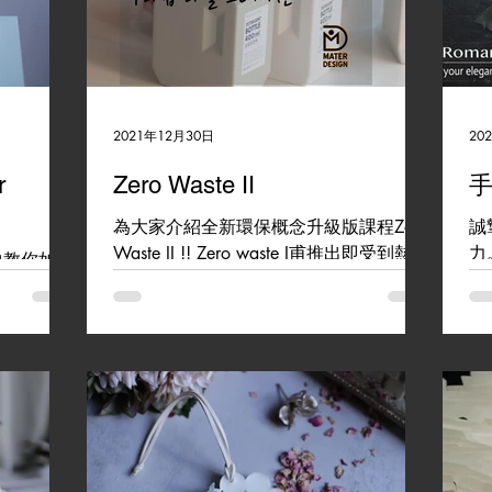
2021年12月30日
20
r
Zero Waste II
為大家介紹全新環保概念升級版課程Zero
誠
Waste II !! Zero waste I甫推出即受到熱烈
力
中教你如何
的迴響。 第一版課程內容多為固形的成
香
!!
品，使用上多少有一些缺乏彈性的地方，
品
e #蠟燭調色練
導致使用者或許因為受到限制而放棄。
用
會完成一組色塊
而Zero Waste...
展
用想像力想
#o