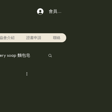
會員登入
協會介紹
證書申請
聯絡
kery soap 麵包皂
chol ink,酒精水墨畫
r pet寵物美容用品