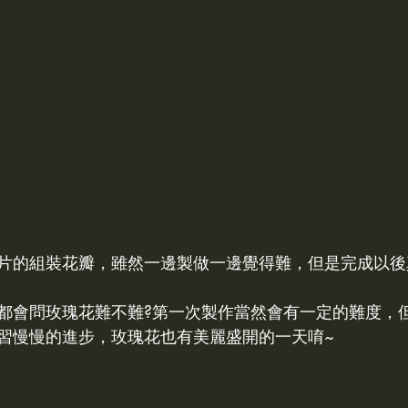
片的組裝花瓣，雖然一邊製做一邊覺得難，但是完成以後
都會問玫瑰花難不難?第一次製作當然會有一定的難度，
習慢慢的進步，玫瑰花也有美麗盛開的一天唷~