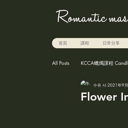
首頁
課程
日常分享
All Posts
KCCA蠟燭課程 Candle 
수유 서
2021年9
Rice baking 米烘焙
carv
Flower I
play the color for candle,