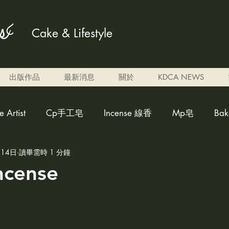
Cake & Lifestyle
出版作品
最新消息
關於
KDCA NEWS
Artist
Cp手工皂
Incense 線香
Mp皂
Ba
月14日
讀畢需時 1 分鐘
ed candle雕刻蠟燭
weakly acidicsoap 弱酸性皂
Al
ncense
調色蠟燭
Eben candle
perfume 香水
cleaner fo