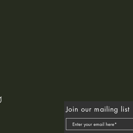
Join our mailing list
Herb
感恩2025，迎接2026